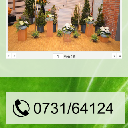
«
‹
›
»
von
18