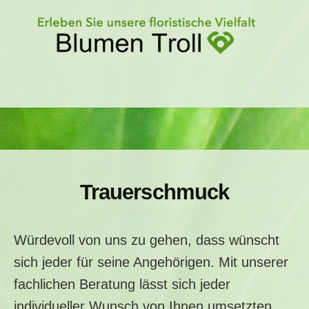
Skip
to
content
H
o
Trauerschmuck
m
e
Würdevoll von uns zu gehen, dass wünscht
sich jeder für seine Angehörigen. Mit unserer
fachlichen Beratung lässt sich jeder
individueller Wunsch von Ihnen umsetzten.